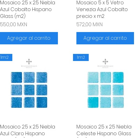
Mosaico 2.5 x 2.5 Niebla
Vista rápida
Mosaico 5 x 5 Vetro
Vista rápida
Azul Cobalto Hispano
Venezia Azul Cobalto
Glass (m2)
precio x m2
Precio
Precio
550,00 MXN
572,00 MXN
Agregar al carrito
Agregar al carrito
1m2
1m2
Mosaico 2.5 x 2.5 Niebla
Vista rápida
Mosaico 2.5 x 2.5 Niebla
Vista rápida
Azul Claro Hispano
Celeste Hispano Glass