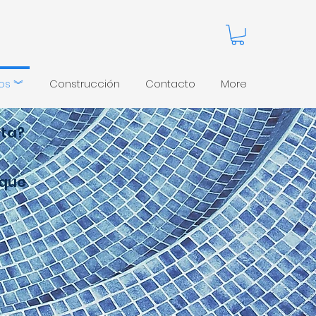
pos ︾
Construcción
Contacto
More
ita?
 que