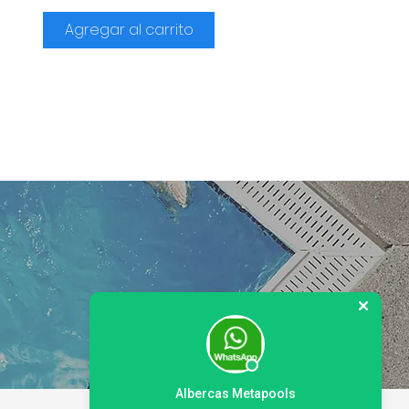
Agregar al carrito
Albercas Metapools