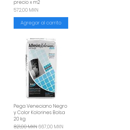
precio x m2
Precio
572,00 MXN
Agregar al carrito
Pega Veneciano Negro
Vista rápida
y Color Kolorines Bolsa
20 kg
rta
Precio
Precio de oferta
821,00 MXN
667,00 MXN