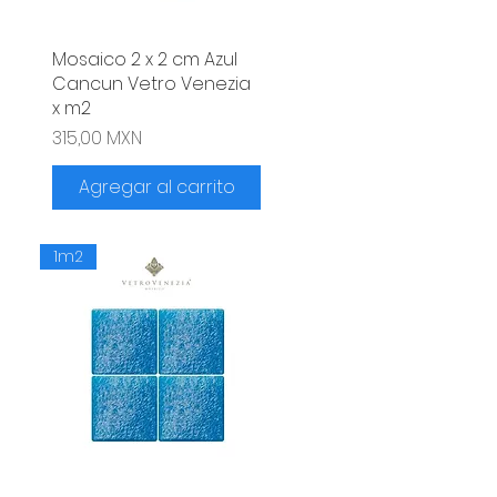
Mosaico 2 x 2 cm Azul
Vista rápida
Cancun Vetro Venezia
x m2
Precio
315,00 MXN
Agregar al carrito
1m2