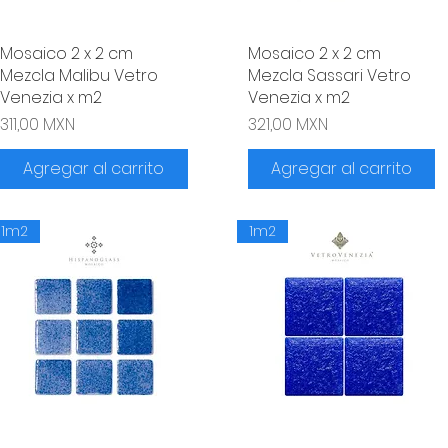
Mosaico 2 x 2 cm
Vista rápida
Mosaico 2 x 2 cm
Vista rápida
Mezcla Malibu Vetro
Mezcla Sassari Vetro
Venezia x m2
Venezia x m2
Precio
Precio
311,00 MXN
321,00 MXN
Agregar al carrito
Agregar al carrito
1m2
1m2