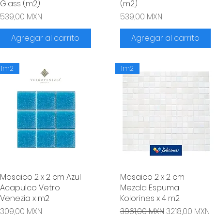
Glass (m2)
(m2)
Precio
Precio
539,00 MXN
539,00 MXN
Agregar al carrito
Agregar al carrito
1m2
1m2
Mosaico 2 x 2 cm Azul
Vista rápida
Mosaico 2 x 2 cm
Vista rápida
Acapulco Vetro
Mezcla Espuma
Venezia x m2
Kolorines x 4 m2
Precio
Precio
Precio de ofe
309,00 MXN
3961,00 MXN
3218,00 MXN