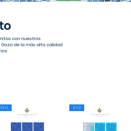
to
initas con nuestros
 Goza de la más alta calidad
nos.
1m2
1m2