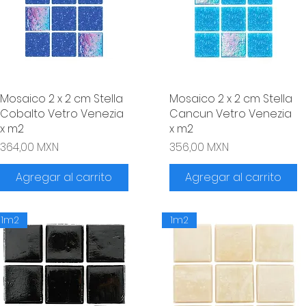
Mosaico 2 x 2 cm Stella
Vista rápida
Mosaico 2 x 2 cm Stella
Vista rápida
Cobalto Vetro Venezia
Cancun Vetro Venezia
x m2
x m2
Precio
Precio
364,00 MXN
356,00 MXN
Agregar al carrito
Agregar al carrito
1m2
1m2