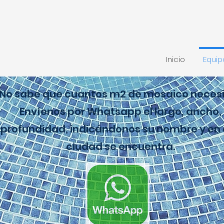
Inicio
Equi
No sabe que cuantos m2 de mosaico neces
Envíenos por Whatsapp el largo, ancho,
profundidad, indicándonos su nombre y en
ciudad se encuentra.