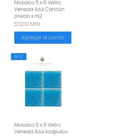
Mosaico 5 x 5 Vetro
Vista rápida
Venezia Azul Cancún
precio x m2
Precio
572,00 MXN
Agregar al carrito
1m2
Mosaico 5 x 5 Vetro
Vista rápida
Venezia Azul Acapulco