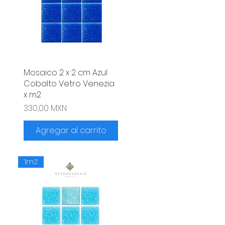
Mosaico 2 x 2 cm Azul
Vista rápida
Cobalto Vetro Venezia
x m2
Precio
330,00 MXN
Agregar al carrito
1m2