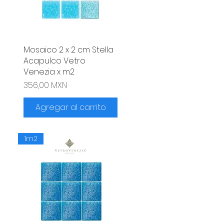
Mosaico 2 x 2 cm Stella
Vista rápida
Acapulco Vetro
Venezia x m2
erta
Precio
356,00 MXN
Agregar al carrito
1m2