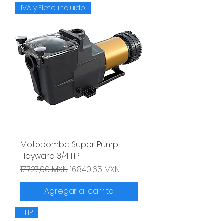
IVA y Flete incluido
Motobomba Super Pump
Hayward 3/4 HP
Precio
Precio de oferta
17.727,00 MXN
16.840,65 MXN
Agregar al carrito
1 HP