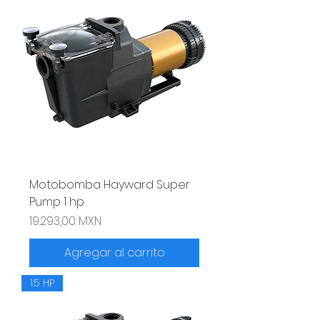
Motobomba Hayward Super
Pump 1 hp
Precio
19.293,00 MXN
Agregar al carrito
1.5 HP