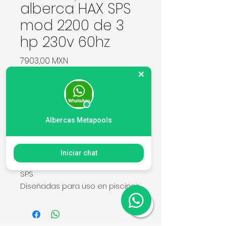
alberca HAX SPS
mod 2200 de 3
hp 230v 60hz
Precio
7903,00 MXN
Cantidad
*
Albercas Metapools
Agregar al carrito
Iniciar chat
BOMBA PARA ALBERCA MODELO
SPS
Diseñadas para uso en piscinas
y tratamiento de agua.
Resistente a productos
químicos y rayos UV.