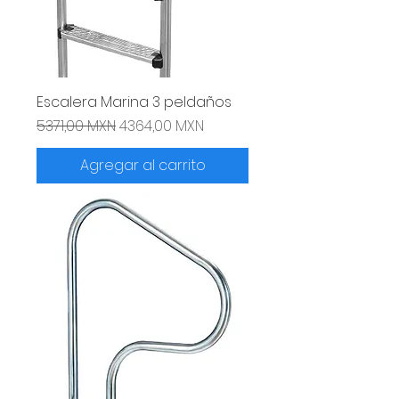
Escalera Marina 3 peldaños
Precio
Precio de oferta
5371,00 MXN
4364,00 MXN
Agregar al carrito