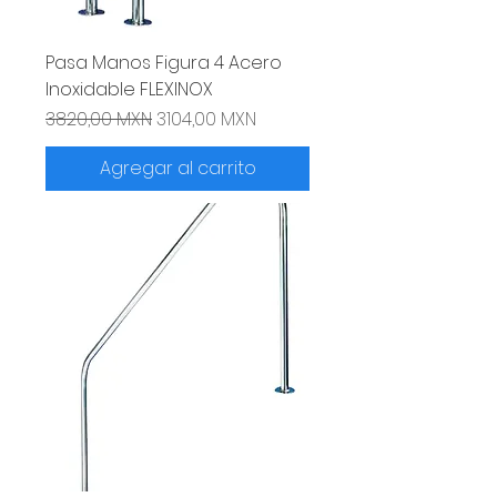
Pasa Manos Figura 4 Acero
Inoxidable FLEXINOX
Precio
Precio de oferta
3820,00 MXN
3104,00 MXN
Agregar al carrito