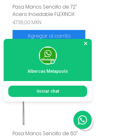
Pasa Manos Sencillo de 72"
Acero Inoxidable FLEXINOX
Precio
4736,00 MXN
Agregar al carrito
Albercas Metapools
Iniciar chat
Pasa Manos Sencillo de 60"