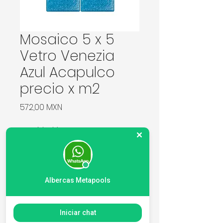
Mosaico 5 x 5
Vetro Venezia
Azul Acapulco
precio x m2
Precio
572,00 MXN
Cantidad
*
Agregar al carrito
Albercas Metapools
Marca Vetro Venezia. Precio x
Iniciar chat
m2