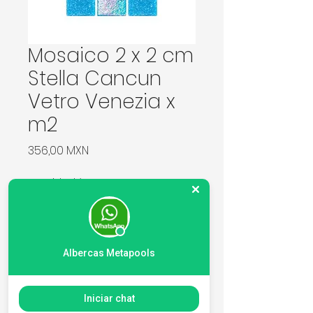
Mosaico 2 x 2 cm
Stella Cancun
Vetro Venezia x
m2
Precio
356,00 MXN
Cantidad
*
Agregar al carrito
Albercas Metapools
Marca Vetro Venezia. Precio x
Iniciar chat
m2