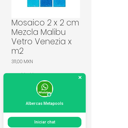
Mosaico 2 x 2 cm
Mezcla Malibu
Vetro Venezia x
m2
Precio
311,00 MXN
Cantidad
*
Agregar al carrito
Albercas Metapools
Marca Vetro Venezia. Precio x
Iniciar chat
m2