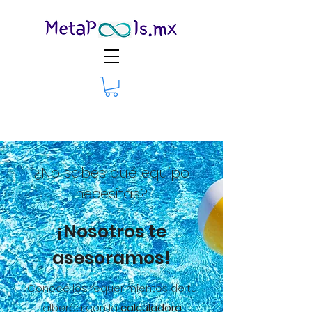
¿No sabes qué equipo
necesitas?
¡Nosotros te
asesoramos!
Conoce los requerimientos de tu
alberca con la
calculadora