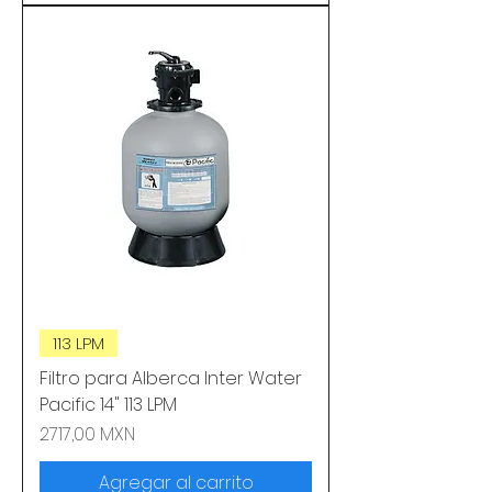
113 LPM
Filtro para Alberca Inter Water
Pacific 14" 113 LPM
Precio
2717,00 MXN
Agregar al carrito