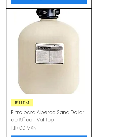
151 LPM
Filtro para Alberca Sand Dollar
de 19" con Val Top
Precio
11.117,00 MXN