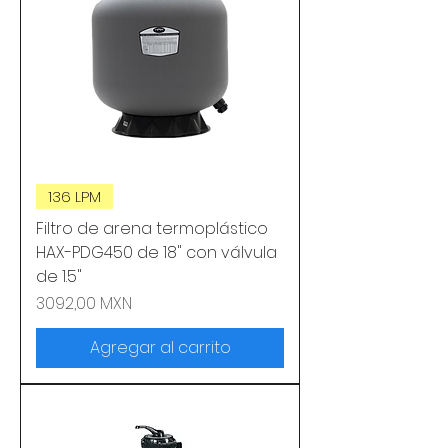
136 LPM
Filtro de arena termoplástico
HAX-PDG450 de 18" con válvula
de 1.5"
Precio
3092,00 MXN
Agregar al carrito