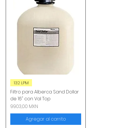
132 LPM
Filtro para Alberca Sand Dollar
de 16" con Val Top
Precio
9903,00 MXN
Agregar al carrito