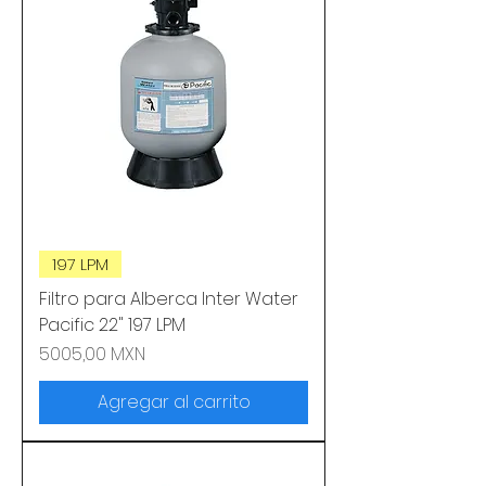
197 LPM
Filtro para Alberca Inter Water
Pacific 22" 197 LPM
Precio
5005,00 MXN
Agregar al carrito