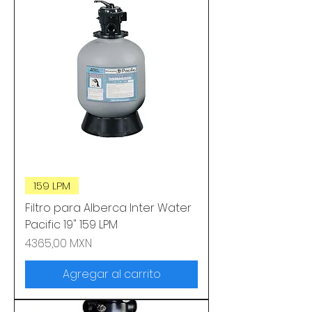
159 LPM
Filtro para Alberca Inter Water
Pacific 19" 159 LPM
Precio
4365,00 MXN
Agregar al carrito