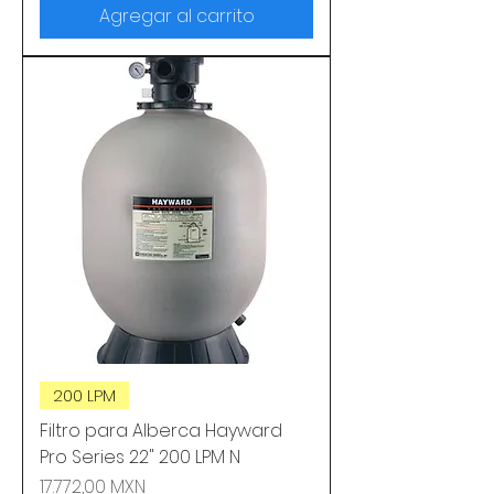
Agregar al carrito
200 LPM
Filtro para Alberca Hayward
Pro Series 22" 200 LPM N
Precio
17.772,00 MXN