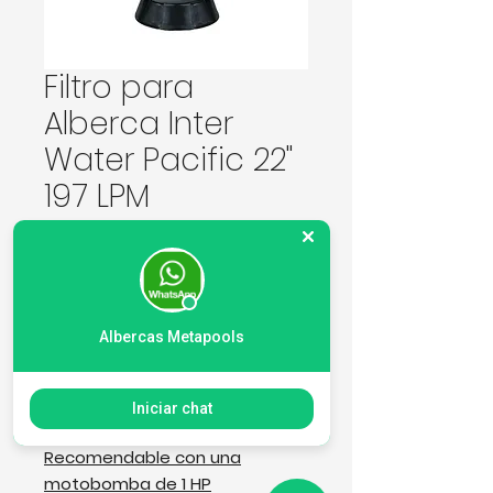
Filtro para
Alberca Inter
Water Pacific 22"
197 LPM
Precio
5005,00 MXN
Cantidad
*
Albercas Metapools
Agregar al carrito
Iniciar chat
Recomendable con una
motobomba de 1 HP