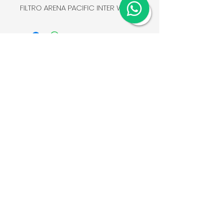
FILTRO ARENA PACIFIC INTER WATER
22" con válvula, fabricado en
plástico resistente a los rayos
UV. Presión de trabajo hasta
50psi (3.5 bares).
Condiciones de venta
Aviso de privacidad
Whatsapp:
5546131047
Email:
contacto@metapools.mx
© 2024 por Albercas Metapools SA
de CV