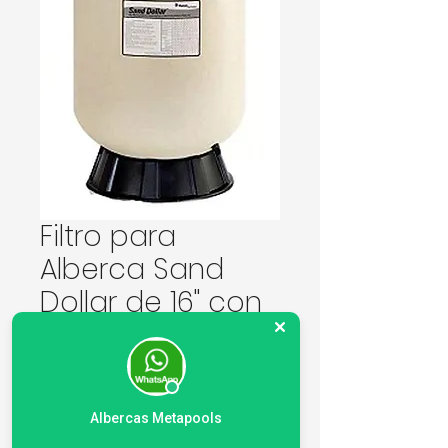
Filtro para
Alberca Sand
Dollar de 16" con
Val Top
Precio
9903,00 MXN
Cantidad
*
Albercas Metapools