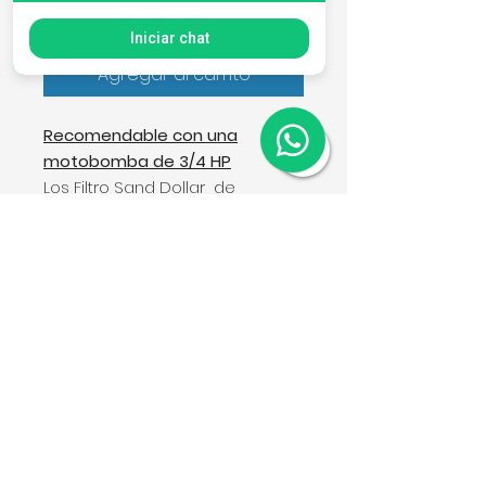
Iniciar chat
Agregar al carrito
Recomendable con una
motobomba de 3/4 HP
Los Filtro Sand Dollar de
montaje superior son los filtros
de arena de alto rendimiento
perfectos. Son increíblemente
fáciles de operar y mantener, y
se los fabrica teniendo en
mente su confiabilidad a largo
plazo. Además, su diseño de
gran eficiencia brinda toda el
agua limpia y cristalina que su
piscina necesita año tras año.
CARACTERÍSTICAS