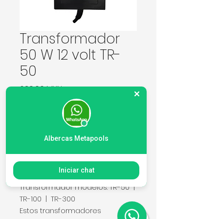
Transformador
50 W 12 volt TR-
50
Precio
639,00 MXN
Cantidad
*
Albercas Metapools
Agregar al carrito
Iniciar chat
Transformador modelos: TR-50 |
TR-100 | TR-300
Estos transformadores