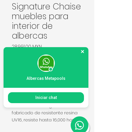
Signature Chaise
muebles para
interior de
albercas
Precio
28.991,00 MXN
Cantidad
*
Albercas Metapools
Agregar al carrito
Iniciar chat
Camastro sumergible
fabricado de resistente resina
UV16, resiste hasta 16,000 horas
bajo sol directo y no se daña