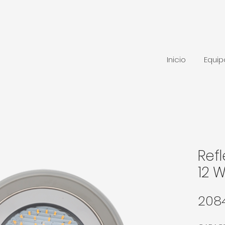
Inicio
Equi
Ref
12 W
208