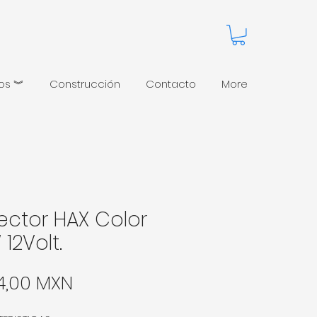
pos ︾
Construcción
Contacto
More
lector HAX Color
 12Volt.
Precio
4,00 MXN