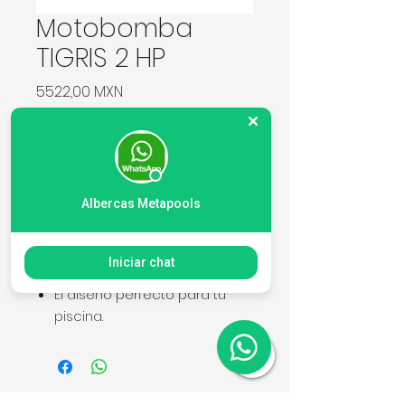
Motobomba
TIGRIS 2 HP
Precio
5522,00 MXN
Cantidad
*
Albercas Metapools
Agregar al carrito
Iniciar chat
Motobomba Tigris, Watex
El diseño perfecto para tu
piscina.
Modelos de 1 1/2 HP, 2 HP, 2 1/2
HP, 3 HP y 4 HP.
La entrada y la salida están
reforzadas con un anillo de