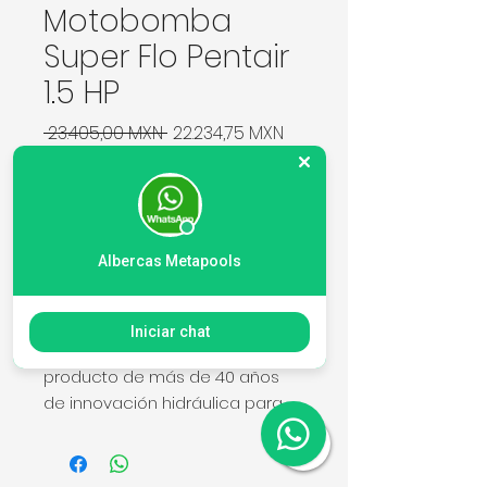
Motobomba
Super Flo Pentair
1.5 HP
Precio
Precio de oferta
 23.405,00 MXN 
22.234,75 MXN
Cantidad
*
Albercas Metapools
Agregar al carrito
Iniciar chat
La bomba SuperFlo es el
producto de más de 40 años
de innovación hidráulica para
obtener costos de operación
más bajos y un funcionamiento
super silencioso. Además, al