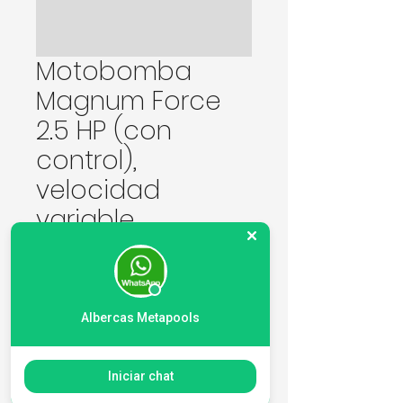
Motobomba
Magnum Force
2.5 HP (con
control),
velocidad
variable
Precio
0,00 MXN
Cantidad
*
Albercas Metapools
Iniciar chat
Agregar al carrito