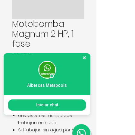
Motobomba
Magnum 2 HP, 1
fase
Precio
0,00 MXN
Cantidad
*
Albercas Metapools
Agregar al carrito
Iniciar chat
Únicas en el mundo que
trabajan en seco.
Si trabajan sin agua por días