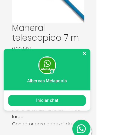
Maneral
telescopico 7 m
Precio
0,00 MXN
Cantidad
*
Albercas Metapools
Agregar al carrito
Iniciar chat
Maneral en aluminio de 7 m de
largo
Conector para cabezal de
aspirado, cepillo y recoge hojas