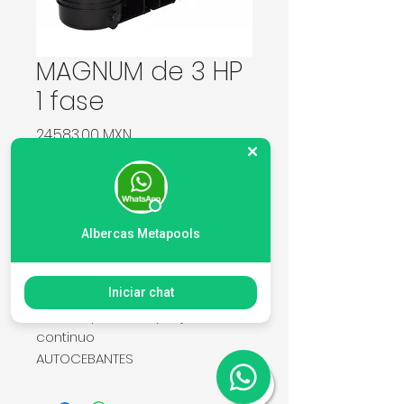
MAGNUM de 3 HP
1 fase
Precio
24.583,00 MXN
Cantidad
*
Albercas Metapools
Agregar al carrito
Iniciar chat
Máxima potencia y flujo
continuo
AUTOCEBANTES
Gran canasta para recolectar y
retener grandes cantidades de