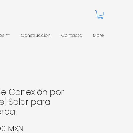
pos ︾
Construcción
Contacto
More
 de Conexión por
el Solar para
erca
Precio
00 MXN