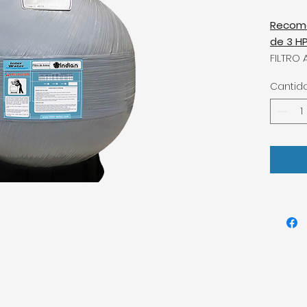
Recom
de 3 H
FILTRO 
con vál
Cantid
resiste
trabajo