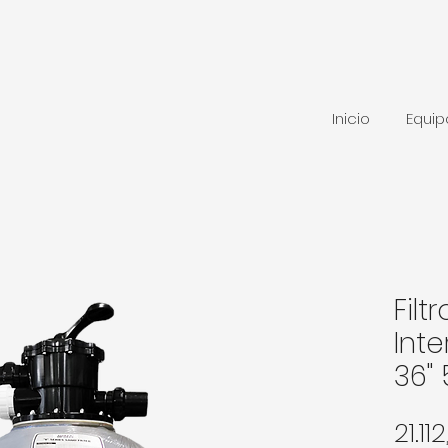
Inicio
Equi
Filt
Inte
36"
21.1