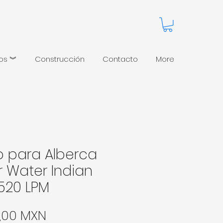
pos ︾
Construcción
Contacto
More
ro para Alberca
r Water Indian
 520 LPM
Precio
12,00 MXN