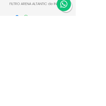
FILTRO ARENA ALTANTIC de INTER
WATER" con válvula lateral,
fabricado en plástico resistente
a los rayos UV. Presión de
trabajo hasta 50psi (3.5 bares).
Condiciones de venta
Aviso de privacidad
Whatsapp:
5546131047
Email:
contacto@metapools.mx
© 2024 por Albercas Metapools SA
de CV