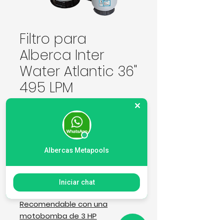
Filtro para
Alberca Inter
Water Atlantic 36"
495 LPM
Precio
23.621,00 MXN
Cantidad
*
Albercas Metapools
Agregar al carrito
Iniciar chat
Recomendable con una
motobomba de 3 HP