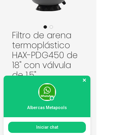
Filtro de arena
termoplástico
HAX-PDG450 de
18" con válvula
de 1.5"
Precio
3092,00 MXN
Cantidad
*
Albercas Metapools
Iniciar chat
Agregar al carrito