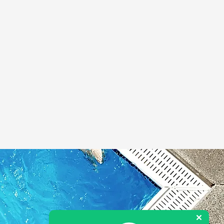
�sicos para una filtraci�n
�nea.