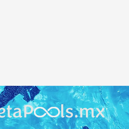
y son b
homog