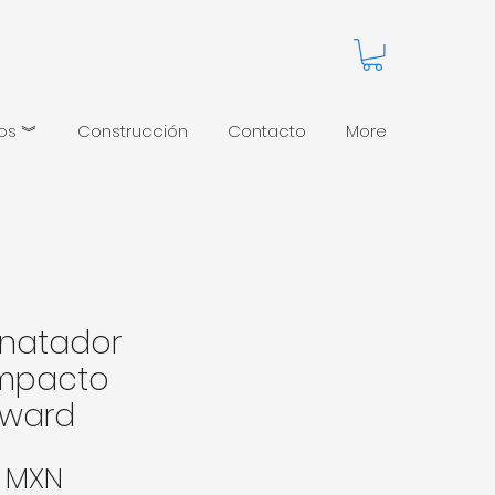
pos ︾
Construcción
Contacto
More
natador
mpacto
ward
Precio
0 MXN