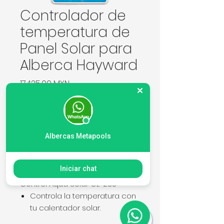
Controlador de
temperatura de
Panel Solar para
Alberca Hayward
Precio
17.425,00 MXN
Cantidad
*
Albercas Metapools
Agregar al carrito
Iniciar chat
Control Aqua Solar GL-235
Controla la temperatura con
tu calentador solar.
Diseñado para un uso fácil y