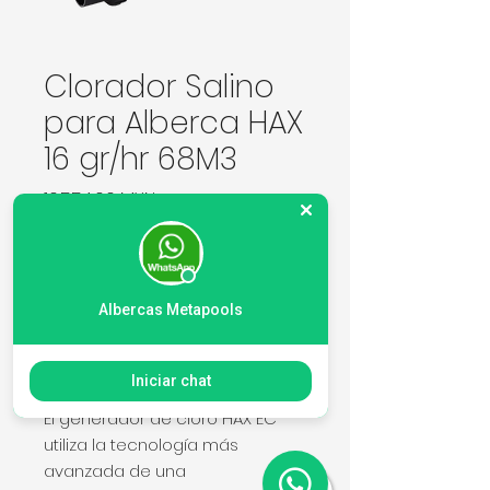
Clorador Salino
para Alberca HAX
16 gr/hr 68M3
Precio
10.554,00 MXN
Cantidad
*
Albercas Metapools
Agregar al carrito
Iniciar chat
El generador de cloro HAX EC
utiliza la tecnología más
avanzada de una