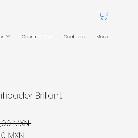
pos ︾
Construcción
Contacto
More
ificador Brillant
Precio
,00 MXN 
Precio de oferta
00 MXN