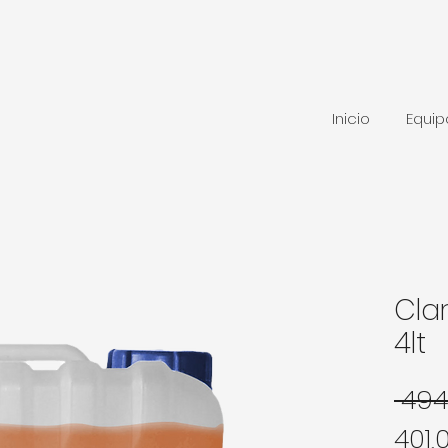
Inicio
Equi
Clar
4lt
 494
401,