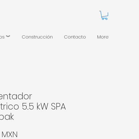
pos ︾
Construcción
Contacto
More
entador
trico 5.5 kW SPA
pak
Precio
0 MXN