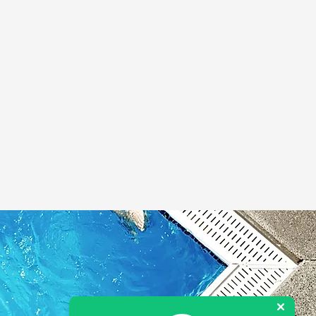
lemento de calentamiento. El
ual viene recubierto de incoloy
aleaci�n ternaria a base de
�quel � hierro � cromo). La
arte superior del elemento es
e 3/16� de acero inoxidable,
e nuevo, asegurando un
mbiente libre de �xido.