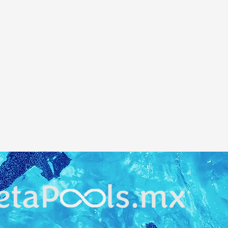
e
c
(
n
p
d
d
a