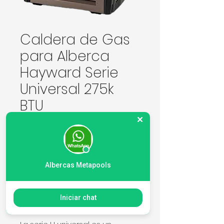
Caldera de Gas
para Alberca
Hayward Serie
Universal 275k
BTU
Precio
Precio de oferta
 98.537,00 MXN 
93.610,15 MXN
Cantidad
*
Albercas Metapools
Agregar al carrito
Iniciar chat