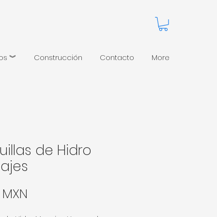
pos ︾
Construcción
Contacto
More
illas de Hidro
ajes
Precio
0 MXN