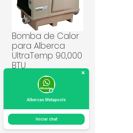
Bomba de Calor
para Alberca
UltraTemp 90,000
BTU
Precio
146.949,00 MXN
Cantidad
*
Albercas Metapools
Agregar al carrito
Iniciar chat