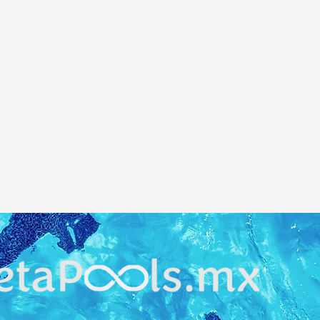
temp
enfr
tene
calen
Alta
temp
comp
(ejem
Sens
sali
rápi
cale
Alta
vs 6
Modo
66.3
Disp
sist
sepa