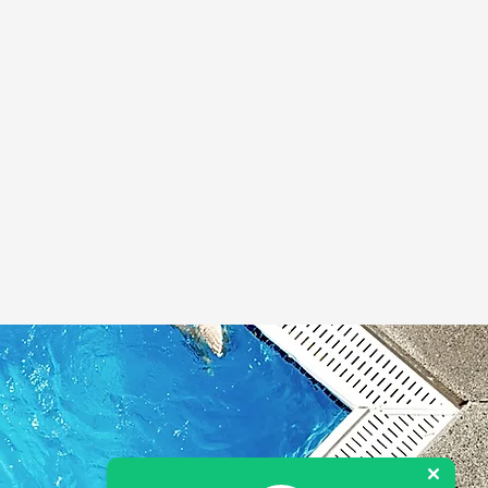
eratura está por debajo y
ía cuando está por arriba, sin
r que cambiar a modo
tar o enfriar.
 precisión: permite ajustar la
eratura con grados
letos y medios grados
plo: 30.5°c).
a temperatura de entrada y
da: permite identificar de forma
da si la bomba de calor está
ntando correctamente.
mente silenciosa, hasta 56 db
6.3 de otras marcas.
 silencioso, hasta 20 db vs
 db de otras marcas.
onible únicamente desde el
ema iHeat SH (se vende por
rado).