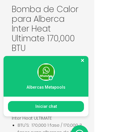
Bomba de Calor
para Alberca
Inter Heat
Ultimate 170,000
BTU
Precio
167.465,00 MXN
Cantidad
*
Albercas Metapools
Agregar al carrito
Iniciar chat
Inter Heat ULTIMATE
BTU'S: 170,000 1 fase / 170,000 3