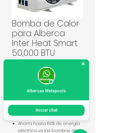
Bomba de Calor
para Alberca
Inter Heat Smart
50,000 BTU
Precio
47.320,00 MXN
Cantidad
*
Albercas Metapools
Agregar al carrito
Iniciar chat
Ahorra hasta 80% de energía
eléctrica vs las bombas de