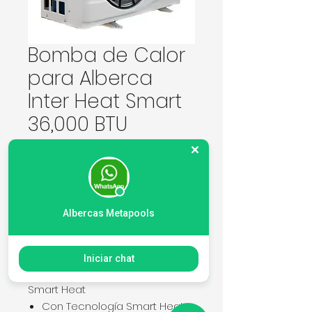
Bomba de Calor
para Alberca
Inter Heat Smart
36,000 BTU
Precio
37.994,00 MXN
Cantidad
*
Albercas Metapools
Agregar al carrito
Iniciar chat
Smart Heat
Con Tecnología Smart Heat.