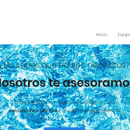
Inicio
Equi
¿No sabes qué equipo necesitas?
Nosotros te asesoramo
Conoce los requerimientos de tu alberca con la
calculadora integrada
y escoge el equipo perfecto.