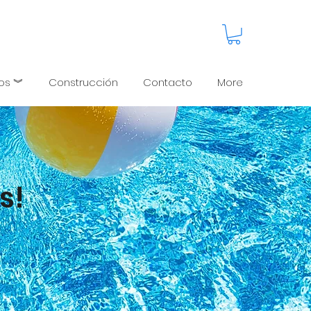
pos ︾
Construcción
Contacto
More
s!