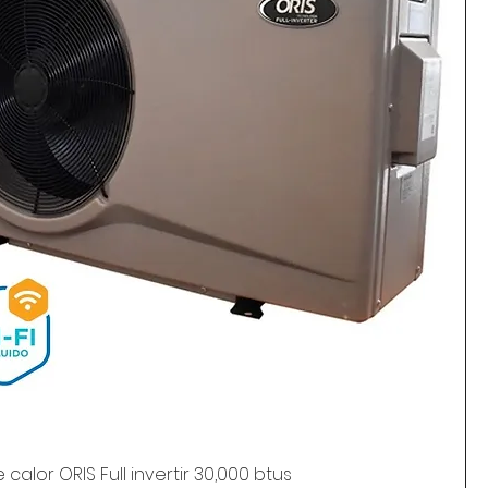
alor ORIS Full invertir 30,000 btus