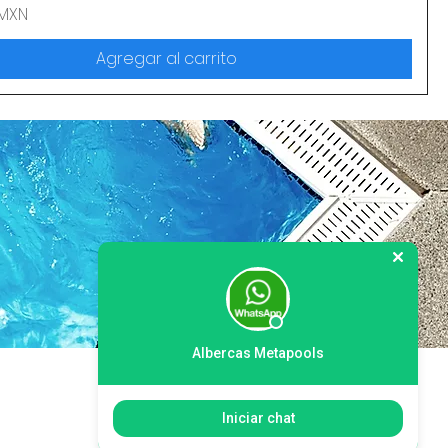
 MXN
Agregar al carrito
Albercas Metapools
Iniciar chat