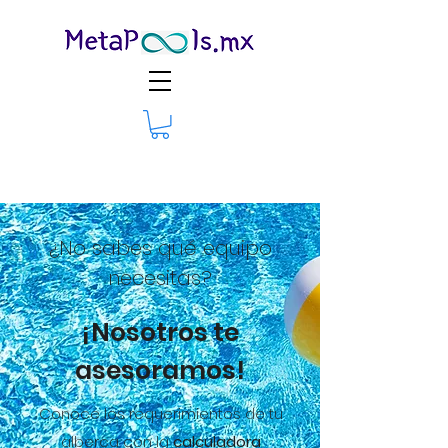
¿No sabes qué equipo
necesitas?
¡Nosotros te
asesoramos!
Conoce los requerimientos de tu
alberca con la
calculadora