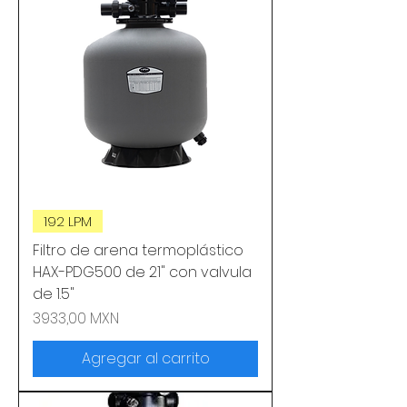
192 LPM
Filtro de arena termoplástico
HAX-PDG500 de 21" con valvula
de 1.5"
Precio
3933,00 MXN
Agregar al carrito