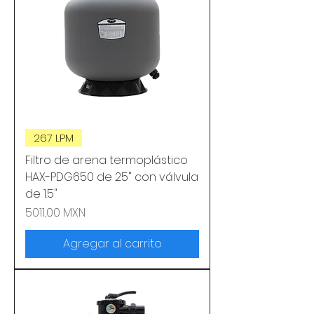
267 LPM
Filtro de arena termoplástico
HAX-PDG650 de 25" con válvula
de 1.5"
Precio
5011,00 MXN
Agregar al carrito