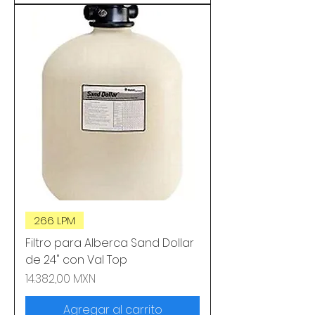
266 LPM
Filtro para Alberca Sand Dollar
de 24" con Val Top
Precio
14.382,00 MXN
Agregar al carrito