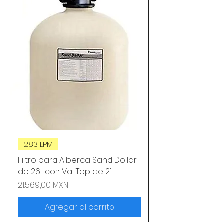
283 LPM
Filtro para Alberca Sand Dollar
de 26" con Val Top de 2"
Precio
21.569,00 MXN
Agregar al carrito