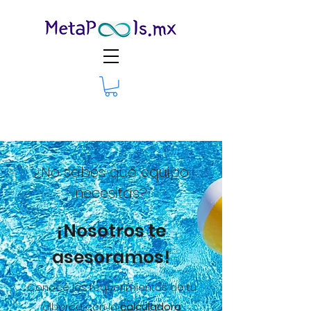
¿No sabes qué equipo
necesitas?
¡Nosotros te
asesoramos!
Conoce los requerimientos de tu
alberca con la
calculadora