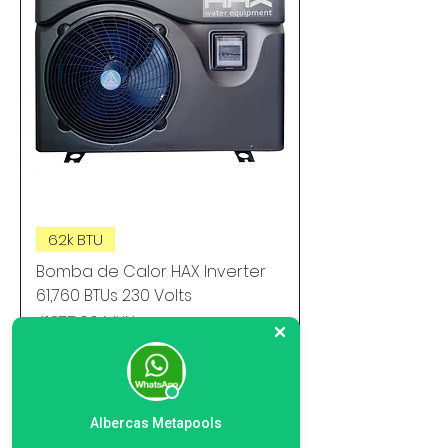
62k BTU
Bomba de Calor HAX Inverter
61,760 BTUs 230 Volts
Precio
41.375,00 MXN
Agregar al carrito
Albercas Metapools